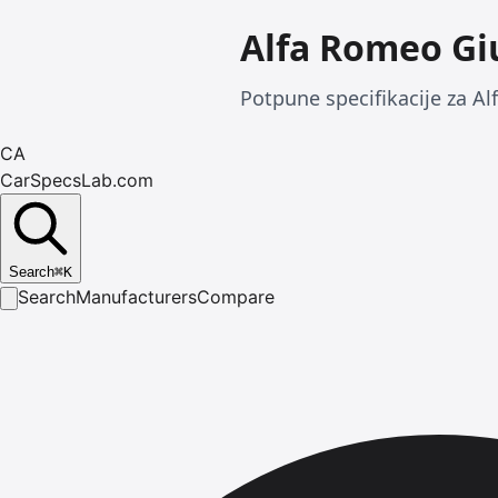
Alfa Romeo Giu
Potpune specifikacije za Al
CA
CarSpecsLab.com
Search
⌘
K
Search
Manufacturers
Compare