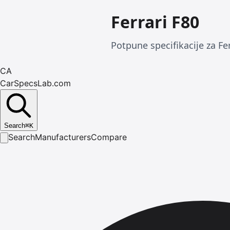
Ferrari F80
Potpune specifikacije za Fer
CA
CarSpecsLab.com
Search
⌘
K
Search
Manufacturers
Compare