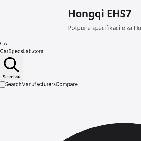
Hongqi EHS7
Potpune specifikacije za Ho
CA
CarSpecsLab.com
Search
⌘
K
Search
Manufacturers
Compare