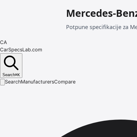
Mercedes-Benz
Potpune specifikacije za Me
CA
CarSpecsLab.com
Search
⌘
K
Search
Manufacturers
Compare