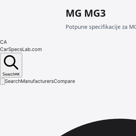
MG MG3
Potpune specifikacije za MG
CA
CarSpecsLab.com
Search
⌘
K
Search
Manufacturers
Compare