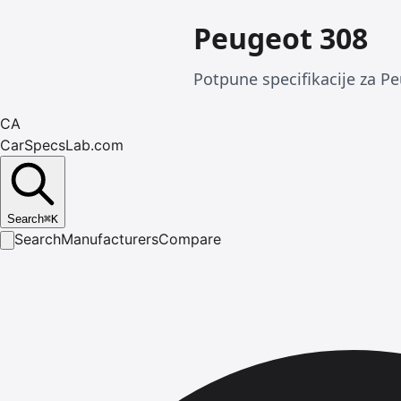
Peugeot 308
Potpune specifikacije za Pe
CA
CarSpecsLab.com
Search
⌘
K
Search
Manufacturers
Compare