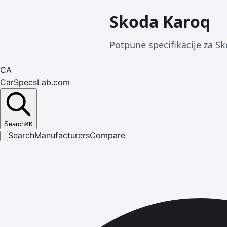
Skoda Karoq
Potpune specifikacije za Sk
CA
CarSpecsLab.com
Search
⌘
K
Search
Manufacturers
Compare