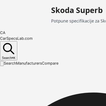
Skoda Superb
Potpune specifikacije za Sk
CA
CarSpecsLab.com
Search
⌘
K
Search
Manufacturers
Compare