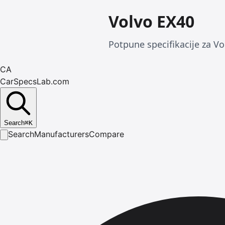
Volvo EX40
Potpune specifikacije za Vo
CA
CarSpecsLab.com
Search
⌘
K
Search
Manufacturers
Compare